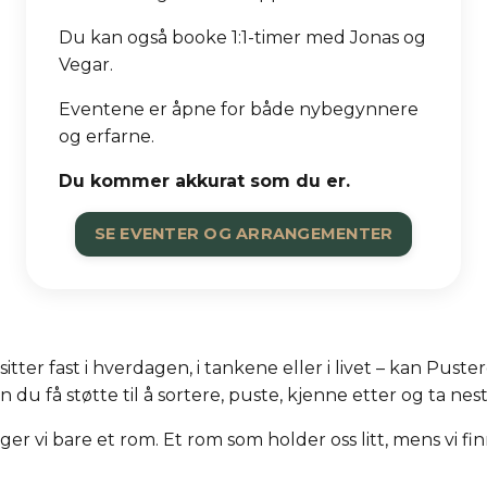
Du kan også booke 1:1-timer med Jonas og
Vegar.
Eventene er åpne for både nybegynnere
og erfarne.
Du kommer akkurat som du er.
SE EVENTER OG ARRANGEMENTER
sitter fast i hverdagen, i tankene eller i livet – kan Pus
 du få støtte til å sortere, puste, kjenne etter og ta nes
r vi bare et rom. Et rom som holder oss litt, mens vi finn