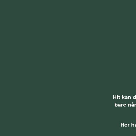
Hit kan 
bare når
Her h