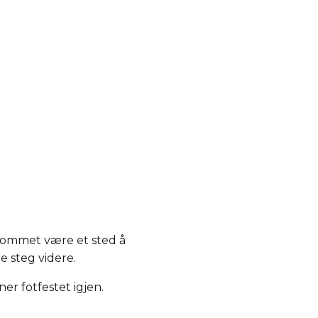
terommet være et sted å
te steg videre.
er fotfestet igjen.